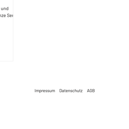
 und
nze Serie
ehend aus
Media
Impressum
Datenschutz
AGB