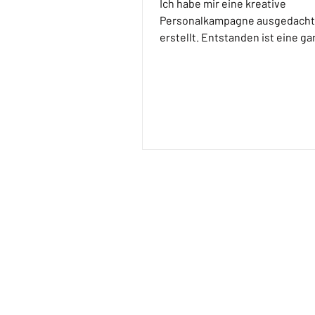
Ich habe mir eine kreative
Personalkampagne ausgedacht
erstellt. Entstanden ist eine ga
für verschiedene Stellen, best
Plakaten, Anzeigen und Social 
Posts, u.s.w..