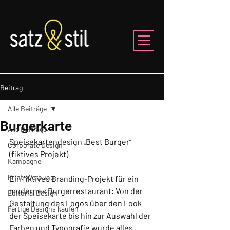
Beitrag
Alle Beiträge
Burgerkarte
Alle Beiträge
Speisekartendesign „Best Burger“ 
Corporate Design
(fiktives Projekt)
Kampagne
Print-Werbung
Ein fiktives Branding-Projekt für ein 
modernes Burgerrestaurant: Von der 
Editorial Design
Gestaltung des Logos über den Look 
Fertige Designs kaufen
der Speisekarte bis hin zur Auswahl der 
Farben und Typografie wurde alles 